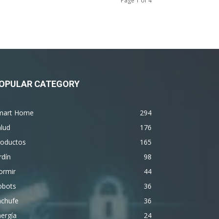
Page 1 of 4
OPULAR CATEGORY
mart Home
294
lud
176
roductos
165
rdín
98
ormir
44
obots
36
nchufe
36
ergía
24