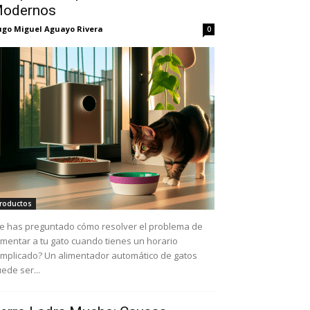
odernos
go Miguel Aguayo Rivera
0
roductos
e has preguntado cómo resolver el problema de
imentar a tu gato cuando tienes un horario
mplicado? Un alimentador automático de gatos
ede ser...