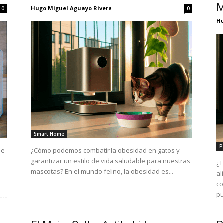
M
Hugo Miguel Aguayo Rivera
0
0
Hu
Smart Home
P
ue
¿Cómo podemos combatir la obesidad en gatos y
garantizar un estilo de vida saludable para nuestras
¿T
mascotas? En el mundo felino, la obesidad es...
al
co
pu