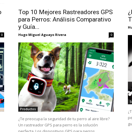
o
Top 10 Mejores Rastreadores GPS
¿
para Perros: Análisis Comparativo
T
y Guía...
Hu
Hugo Miguel Aguayo Rivera
0
0
S
Productos
¿T
pe
¿Te preocupa la seguridad de tu perro al aire libre?
gu
Un rastreador GPS para perro es la solución
perfecta. Los dispositivos GPS para perros...