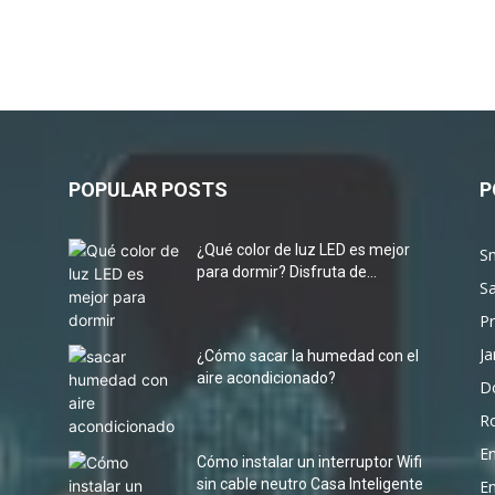
POPULAR POSTS
P
¿Qué color de luz LED es mejor
S
para dormir? Disfruta de...
Sa
P
Ja
¿Cómo sacar la humedad con el
aire acondicionado?
D
R
E
s
Cómo instalar un interruptor Wifi
sin cable neutro Casa Inteligente
En