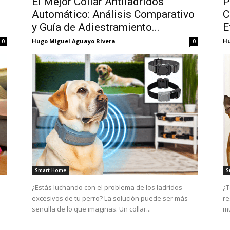
El Mejor Collar Antiladridos
P
Automático: Análisis Comparativo
C
y Guía de Adiestramiento...
E
Hugo Miguel Aguayo Rivera
Hu
0
0
Smart Home
S
¿Estás luchando con el problema de los ladridos
¿T
excesivos de tu perro? La solución puede ser más
re
sencilla de lo que imaginas. Un collar...
mu