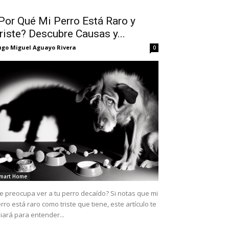
Por Qué Mi Perro Está Raro y
riste? Descubre Causas y...
go Miguel Aguayo Rivera
0
mart Home
e preocupa ver a tu perro decaído? Si notas que mi
rro está raro como triste que tiene, este artículo te
iará para entender...