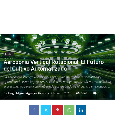
Jardín
Aeroponia Vertical Rotacional: El Futuro
del Cultivo Automatizado
La Aeroponia Vertical Rotacional es el futuro del cultivo automatizado,
optimizando espacio y recursos. Utiliza tecnología avanzada para maximizar
el crecimiento vegetal, garantizando sostenibilidad y eficiencia en producción
By
Hugo Miguel Aguayo Rivera
-
2 febrero, 2025
1648
0