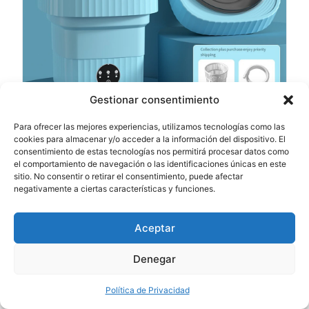
Gestionar consentimiento
Lavadora portátil plegable de 6L y 11L con secadora
Para ofrecer las mejores experiencias, utilizamos tecnologías como las
cookies para almacenar y/o acceder a la información del dispositivo. El
giratoria para ropa, viaje, hogar, ropa interior
consentimiento de estas tecnologías nos permitirá procesar datos como
ultrasónica, calcetines, Mini lavadora de 110V y
el comportamiento de navegación o las identificaciones únicas en este
220V
sitio. No consentir o retirar el consentimiento, puede afectar
Valoración: 85%
negativamente a ciertas características y funciones.
$30.97
$43.97
Aceptar
Ver video
Ver en tienda
Denegar
Política de Privacidad
75%