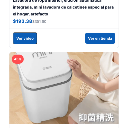
Lavadora de ropa interior, elución automática
integrada, mini lavadora de calcetines especial para
el hogar, artefacto
$193.38
$351.60
Ver video
Ver en tienda
45%