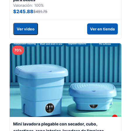
Valoración: 100%
$245.88
$491.75
Ver video
Ver en tienda
70%
Mini lavadora plegable con secador, cubo,
calcetines, ropa interior, lavadora de limpieza,