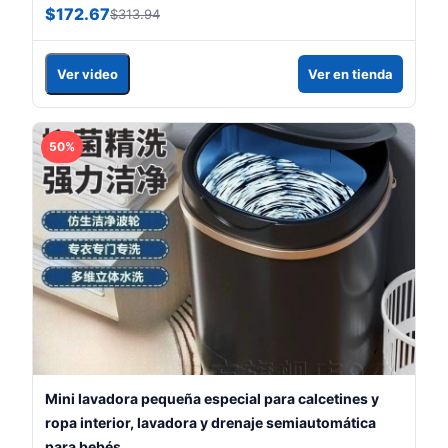
$172.67
$313.94
Ver video
Ver en tienda
50%
Mini lavadora pequeña especial para calcetines y
ropa interior, lavadora y drenaje semiautomática
para bebés