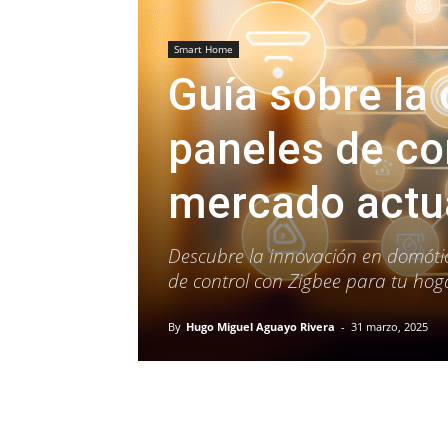
Smart Home
Guía sobre la 
paneles de co
mercado actu
Descubre la innovación en domótic
de control con Zigbee para tu hoga
By
Hugo Miguel Aguayo Rivera
-
31 marzo, 2025