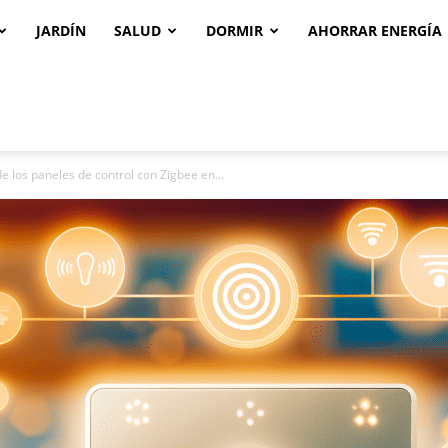
JARDÍN
SALUD
DORMIR
AHORRAR ENERGÍA
e los paneles de control con Zigbee en...