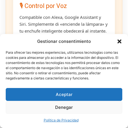
🎙️ Control por Voz
Compatible con Alexa, Google Assistant y
Siri. Simplemente di «enciende la lámpara» y
tu enchufe inteligente obedecerá al instante.
Gestionar consentimiento
Para ofrecer las mejores experiencias, utilizamos tecnologías como las
cookies para almacenar y/o acceder a la información del dispositivo. El
consentimiento de estas tecnologías nos permitirá procesar datos como
el comportamiento de navegación o las identificaciones únicas en este
sitio. No consentir o retirar el consentimiento, puede afectar
🔗 Compatible con Todos
negativamente a ciertas características y funciones.
tus Dispositivos
Aceptar
🎵
🔍
Denegar
Política de Privacidad
Amazon Alexa
Google Assistant