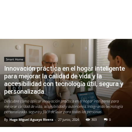
Smart Home
Innovación práctica en el hogar inteligente
para mejorar la calidad de vida y la
accesibilidad con tecnología útil, segura y
personalizada
Descubre cómo aplicar innovación práctica en el hogar inteligente para
mejorar calidad de vida, accesibilidad y autonomía, integrando tecnología
personalizada, segura y fácil de usar para todas las personas
By
Hugo Miguel Aguayo Rivera
-
27 junio, 2026
303
0