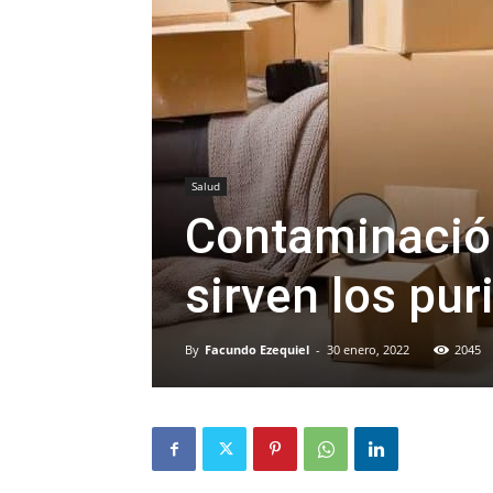
Salud
Contaminación
sirven los pur
By
Facundo Ezequiel
-
30 enero, 2022
2045