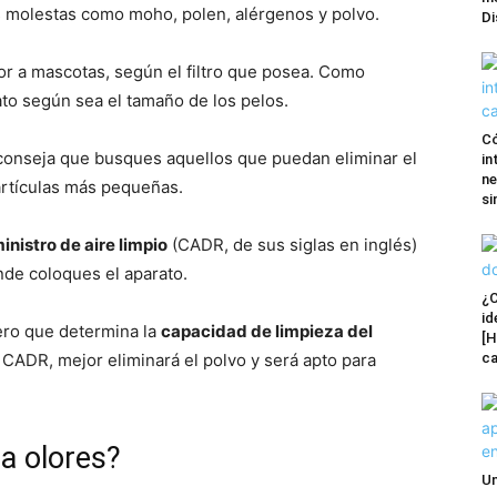
s molestas como moho, polen, alérgenos y polvo.
Di
lor a mascotas, según el filtro que posea. Como
ato según sea el tamaño de los pelos.
Có
onseja que busques aquellos que puedan eliminar el
in
ne
artículas más pequeñas.
si
inistro de aire limpio
(CADR, de sus siglas en inglés)
nde coloques el aparato.
¿C
id
mero que determina la
capacidad de limpieza del
[H
 CADR, mejor eliminará el polvo y será apto para
ca
ta olores?
Un