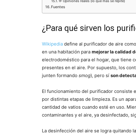
💬 Opiniones reales (lo que más se repite)
Fuentes
¿Para qué sirven los purif
Wikipedia
define al purificador de aire como
en una habitación para
mejorar la calidad d
electrodoméstico para el hogar, que tiene c
presentes en el aire. Por supuesto, los con
junten formando
smog
), pero sí
son detect
El funcionamiento del purificador consist
por distintas etapas de limpieza. Es un apa
cantidad de vatios cuando esté en uso. Mie
contaminantes y el aire, ya desinfectado, si
La desinfección del aire se logra quitando l