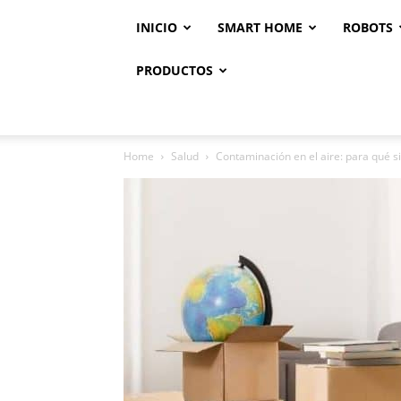
INICIO
SMART HOME
ROBOTS
PRODUCTOS
Home
Salud
Contaminación en el aire: para qué si