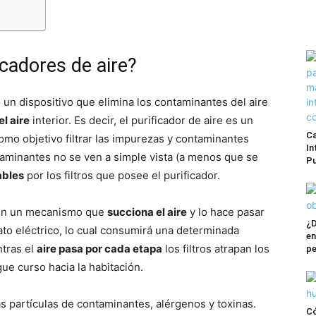
icadores de aire?
 un dispositivo que elimina los contaminantes del aire
el aire
interior. Es decir, el purificador de aire es un
Ca
omo objetivo filtrar las impurezas y contaminantes
In
taminantes no se ven a simple vista (a menos que se
Pu
ables
por los filtros que posee el purificador.
e en un mecanismo que
succiona el aire
y lo hace pasar
¿D
rato eléctrico, lo cual consumirá una determinada
en
ntras el
aire pasa por cada etapa
los filtros atrapan los
pe
gue curso hacia la habitación.
as partículas de contaminantes, alérgenos y toxinas.
Có