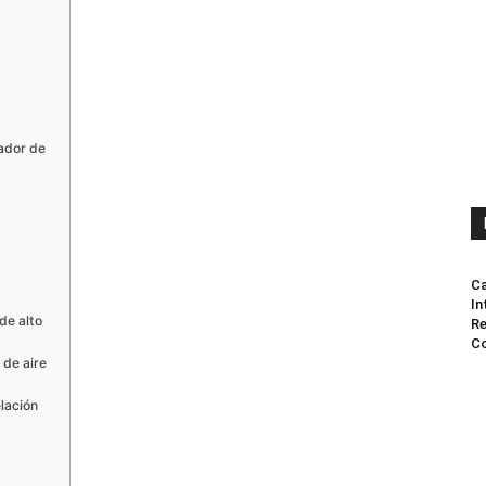
cador de
Ca
In
de alto
Re
Co
 de aire
lación