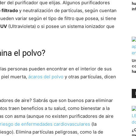
er del purificador que elijas. Algunos purificadores
hu
in
 filtrado
y neutralización de partículas, según cuentan
Pueden variar según el tipo de filtro que posea, si tiene
 UV
(Ultravioleta) o si posee un sistema ionizador que
mina el polvo?
Un
co
as personas pueden encontrar en el interior de sus
ha
r piel muerta,
ácaros del polvo
y otras partículas, dicen
cadores de aire? Sabrás que son buenos para eliminar
atos traen beneficios a tu salud, como bienestar a la
as con asma (aunque no existen purificadores de aire
 riesgo de enfermedades cardiovasculares
(la
¿Q
iesgo). Elimina partículas peligrosas, como la de
me