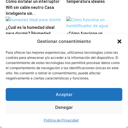
Cómo instalar un interruptor
temperatura ideales
Wifi sin cable neutro Casa
Inteligente sin...
¿Cuál es la humedad ideal
para dormir? [Humedad
¿Cómo funciona un
perfecta en casa]
humidificador de agua?
Gestionar consentimiento
Para ofrecer las mejores experiencias, utilizamos tecnologías como las
cookies para almacenar y/o acceder a la información del dispositivo. El
consentimiento de estas tecnologías nos permitirá procesar datos como
Un televisor apagado
Qué esencia se le pone a un
el comportamiento de navegación o las identificaciones únicas en este
consume energía ¿Qué
humidificador [Cuántas gotas
sitio. No consentir o retirar el consentimiento, puede afectar
hacer?
de...
negativamente a ciertas características y funciones.
Aceptar
Como automatizar una casa
¿Los cargadores
Denegar
con Alexa [Cómo hacer tu
conectados consumen
casa inteligente]
energía? [Gasto de luz de un
Política de Privacidad
cargador...