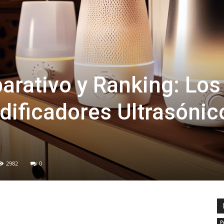
arativo y Ranking: Los
ificadores Ultrasónic
2982
0
P