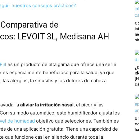
seguir nuestros consejos prácticos?
y Comparativa de
Có
in
icos: LEVOIT 3L, Medisana AH
ne
si
ill
es un producto de alta gama que ofrece una serie
¿C
or es especialmente beneficioso para la salud, ya que
id
[H
a
, las alergias, la sinusitis y los dolores de cabeza
ca
 ayudar a
aliviar la irritación nasal
, el picor y las
. Con su modo automático, este humidificador ajusta los
Un
ivel de humedad
objetivo que selecciones. También es
co
vés de una aplicación gratuita. Tiene una capacidad de
ha
e que funcione casi en silencio durante toda la