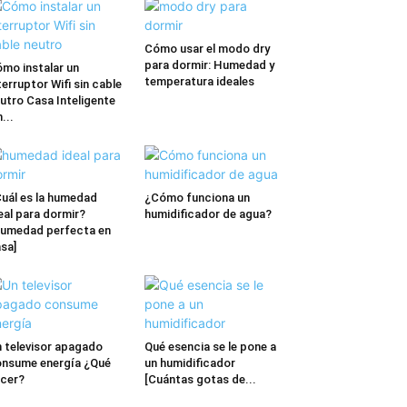
Cómo usar el modo dry
para dormir: Humedad y
mo instalar un
temperatura ideales
terruptor Wifi sin cable
utro Casa Inteligente
n...
uál es la humedad
¿Cómo funciona un
eal para dormir?
humidificador de agua?
umedad perfecta en
sa]
 televisor apagado
Qué esencia se le pone a
nsume energía ¿Qué
un humidificador
cer?
[Cuántas gotas de...