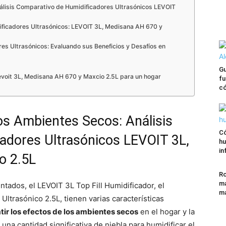
álisis Comparativo de Humidificadores Ultrasónicos LEVOIT
ificadores Ultrasónicos: LEVOIT 3L, Medisana AH 670 y
res Ultrasónicos: Evaluando sus Beneficios y Desafíos en
Gu
evoit 3L, Medisana AH 670 y Maxcio 2.5L para un hogar
fu
có
os Ambientes Secos: Análisis
Có
adores Ultrasónicos LEVOIT 3L,
hu
in
o 2.5L
Ro
ma
ntados, el LEVOIT 3L Top Fill Humidificador, el
má
ltrasónico 2.5L, tienen varias características
ir los efectos de los ambientes secos
en el hogar y la
na cantidad significativa de niebla para humidificar el