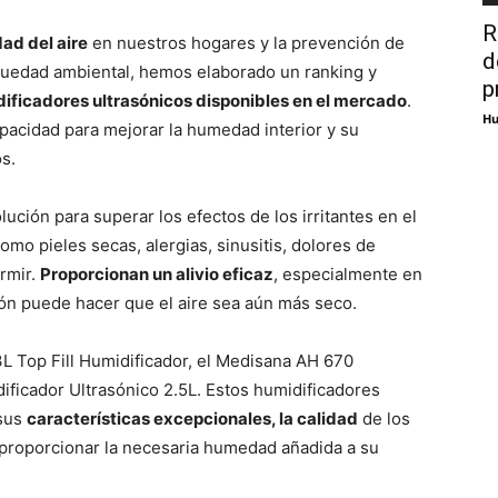
R
dad del aire
en nuestros hogares y la prevención de
d
quedad ambiental, hemos elaborado un ranking y
p
ificadores ultrasónicos disponibles en el mercado
.
Hu
pacidad para mejorar la humedad interior y su
s.
ución para superar los efectos de los irritantes en el
mo pieles secas, alergias, sinusitis, dolores de
ormir.
Proporcionan un alivio eficaz
, especialmente en
ión puede hacer que el aire sea aún más seco.
3L Top Fill Humidificador, el Medisana AH 670
ificador Ultrasónico 2.5L. Estos humidificadores
 sus
características excepcionales, la calidad
de los
 proporcionar la necesaria humedad añadida a su