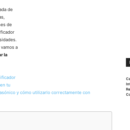
lada de
as,
nes de
ificador
sidades.
 vamos a
r la
ificador
Ca
In
en tu
Re
asónico y cómo utilizarlo correctamente con
Co