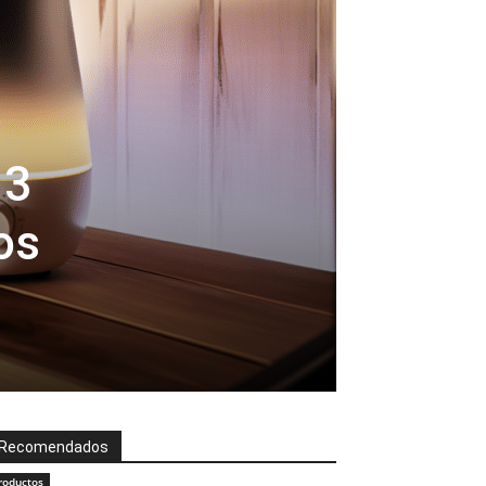
 3
os
Recomendados
roductos