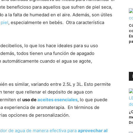
nte beneficioso para aquellos que sufren de piel seca,
do a la falta de humedad en el aire. Además, son útiles
 piel
, especialmente en bebés. Otra característica
C
co
Es
pa
decibelios, lo que los hace ideales para su uso
 Además, todos tienen una función de apagado
án automáticamente cuando el agua se agote,
én es similar, variando entre 2.5L y 3L. Esto permite
 tener que rellenar el depósito de agua con
ermiten el
uso de
aceites esenciales
, lo que puede
una experiencia de aromaterapia. En términos de
¿Q
arias opciones de personalización.
me
Di
dor de agua de manera efectiva para
aprovechar al