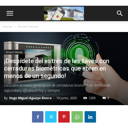
Home
Smart Home
Smart Home
¡Despídete del estrés de las llaves con
cerraduras biométricas que abren en
menos de un segundo!
Descubre la nueva generación de cerraduras biométricas: brindando
seguridad y eficiencia hoy y siempre
By
Hugo Miguel Aguayo Rivera
-
10 junio, 2025
1293
0