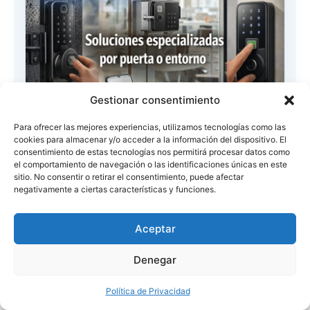
Gestionar consentimiento
Para ofrecer las mejores experiencias, utilizamos tecnologías como las
cookies para almacenar y/o acceder a la información del dispositivo. El
consentimiento de estas tecnologías nos permitirá procesar datos como
el comportamiento de navegación o las identificaciones únicas en este
Catálogo de Cerraduras Inteligentes
sitio. No consentir o retirar el consentimiento, puede afectar
por Tipo de Puerta y Entorno
negativamente a ciertas características y funciones.
Si tienes una puerta de vidrio madera aluminio
exterior interior o corrediza aquí encontrarás
Aceptar
opciones mejor adaptadas al entorno real de
Denegar
instalación. Evita comprar un modelo
incompatible y elige con más seguridad.
Política de Privacidad