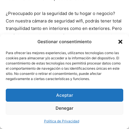
¿Preocupado por la seguridad de tu hogar o negocio?
Con nuestra cámara de seguridad wifi, podrás tener total
tranquilidad tanto en interiores como en exteriores. Pero
aquí viene lo mejor… ¡Esta cámara graba en la oscuridad!
Gestionar consentimiento
Olvídate de las preocupaciones durante la noche, ya que
nuestra cámara capturará cada detalle, incluso en
Para ofrecer las mejores experiencias, utilizamos tecnologías como las
condiciones de poca luz.
cookies para almacenar y/o acceder a la información del dispositivo. El
consentimiento de estas tecnologías nos permitirá procesar datos como
el comportamiento de navegación o las identificaciones únicas en este
¿Quieres conocer más sobre nuestra cámara de
sitio. No consentir o retirar el consentimiento, puede afectar
negativamente a ciertas características y funciones.
seguridad wifi y compararla con otras opciones?
Entra
ahora en nuestro enlace de análisis comparativo y
Aceptar
descubre todo lo que necesitas saber para tomar la mejor
decisión. No esperes más para proteger lo que más te
Denegar
importa.
Dale clic a nuestro enlace
y descubre por qué
nuestra cámara superará tus expectativas.
Política de Privacidad