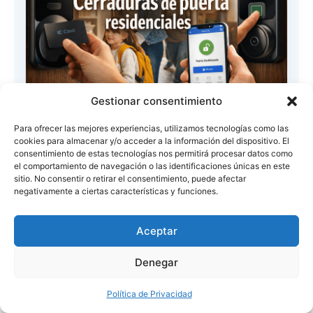
Gestionar consentimiento
Para ofrecer las mejores experiencias, utilizamos tecnologías como las
Catálogo de Cerraduras Inteligentes
cookies para almacenar y/o acceder a la información del dispositivo. El
Residenciales para Consultar y
consentimiento de estas tecnologías nos permitirá procesar datos como
el comportamiento de navegación o las identificaciones únicas en este
Comparar
sitio. No consentir o retirar el consentimiento, puede afectar
Descubre modelos pensados para casa y
negativamente a ciertas características y funciones.
apartamento con filtros por tipo de acceso
funciones conectividad y precio. Es la forma
Aceptar
más rápida de pasar de una cerradura
Denegar
tradicional a una entrada segura sin llaves.
Política de Privacidad
🔑
Compara huella teclado tarjeta y app en un