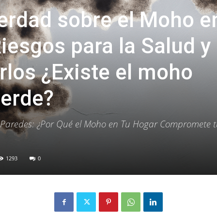
erdad sobre el Moho e
iesgos para la Salud y
los ¿Existe el moho
verde?
as Paredes: ¿Por Qué el Moho en Tu Hogar Compromete 
1293
0