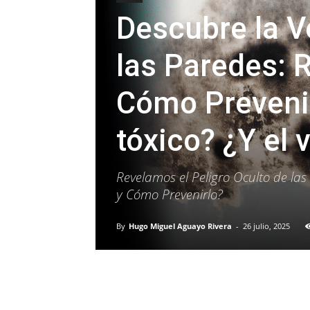
Descubre la V
las Paredes: R
Cómo Prevenir
tóxico? ¿Y el 
Revelamos el Peligro Oculto de l
y Cómo Prevenirlo?
By
Hugo Miguel Aguayo Rivera
-
26 julio, 2025