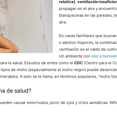
relativa)
,
ventilación insuficie
propagan en el aire y encuent
blanquecinas en las paredes, t
aire.
En casas familiares que buscan
o adultos mayores, la combinac
ventilación es el caldo de cult
Un ambiente con
olor a humed
l para la salud. Estudios de entes como el
CDC
(Centro para el C
os tipos de moho (especialmente el moho negro) puede desenc
nerables. A esto se le llama, en términos populares, “moho tóx
ma de salud?
pueden causar estornudos, picor de ojos y crisis asmáticas. Ni