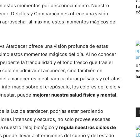
Gu
an estos momentos por desconocimiento. Nuestro
fu
có
ecer: Detalles y Comparaciones ofrece una visión
 a aprovechar al máximo estos momentos mágicos del
vs Atardecer ofrece una visión profunda de estas
áximo estos momentos mágicos del día. Al no conocer
erderte la tranquilidad y el tono fresco que trae el
Un
no solo en admirar el amanecer, sino también en
co
ha
 del amanecer es ideal para capturar paisajes y retratos
 informado sobre el crepúsculo, los colores del cielo y
enestar, puede
mejorar nuestra salud física y mental.
e la Luz de atardecer, podrías estar perdiendo
colores intensos y oscuros, no solo provee escenas
a nuestro reloj biológico y
regula nuestros ciclos de
s puede llevar a alteraciones del sueño y del estado