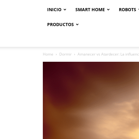
INICIO
SMART HOME
ROBOTS
PRODUCTOS
Home
Dormir
Amanecer vs Atardecer: La influencia