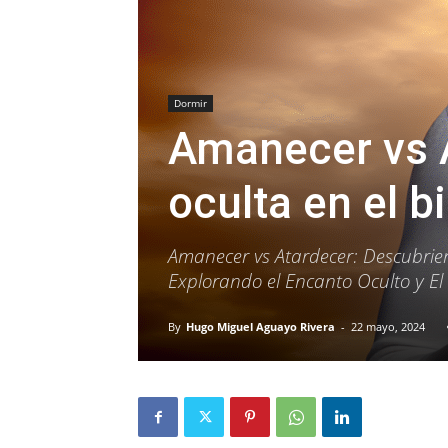
Dormir
Amanecer vs A
oculta en el b
Amanecer vs Atardecer: Descubrie
Explorando el Encanto Oculto y El
By
Hugo Miguel Aguayo Rivera
-
22 mayo, 2024