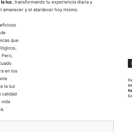
la luz
, transformando tu experiencia diaria y
el amanecer y el atardecer hoy mismo.
eficioso
ede
nicas que
lógicos,
. Pero,
ecuado
ra en los
ante
Ca
In
e la luz
Re
 calidad
Co
 vida
ia.