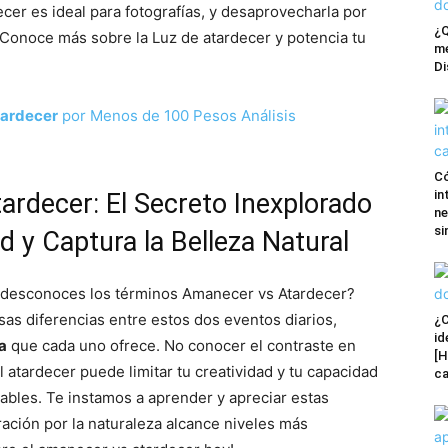
cer es ideal para fotografías, y desaprovecharla por
¿Q
 Conoce más sobre la Luz de atardecer y potencia tu
me
Di
tardecer
por Menos de 100 Pesos Análisis
Có
in
rdecer: El Secreto Inexplorado
ne
si
d y Captura la Belleza Natural
 y desconoces los términos Amanecer vs Atardecer?
sas diferencias entre estos dos eventos diarios,
¿C
id
a
que cada uno ofrece. No conocer el contraste en
[H
l atardecer puede limitar tu creatividad y tu capacidad
ca
ables. Te instamos a aprender y apreciar estas
ración por la naturaleza alcance niveles más