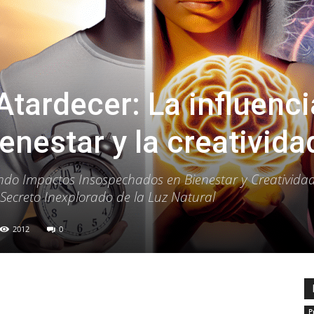
tardecer: La influenci
ienestar y la creativida
ndo Impactos Insospechados en Bienestar y Creatividad
 Secreto Inexplorado de la Luz Natural
2012
0
P