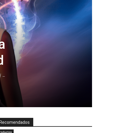
a
d
 –
Recomendados
roductos