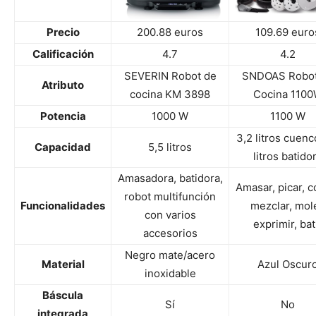
Precio
200.88 euros
109.69 euro
Calificación
4.7
4.2
SEVERIN Robot de
SNDOAS Robot
Atributo
cocina KM 3898
Cocina 110
Potencia
1000 W
1100 W
3,2 litros cuenco
Capacidad
5,5 litros
litros batido
Amasadora, batidora,
Amasar, picar, c
robot multifunción
Funcionalidades
mezclar, mole
con varios
exprimir, bat
accesorios
Negro mate/acero
Material
Azul Oscur
inoxidable
Báscula
Sí
No
integrada