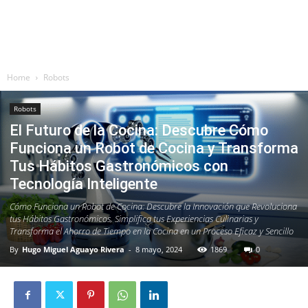
Home
Robots
Robots
El Futuro de la Cocina: Descubre Cómo
Funciona un Robot de Cocina y Transforma
Tus Hábitos Gastronómicos con
Tecnología Inteligente
Cómo Funciona un Robot de Cocina: Descubre la Innovación que Revoluciona
tus Hábitos Gastronómicos, Simplifica tus Experiencias Culinarias y
Transforma el Ahorro de Tiempo en la Cocina en un Proceso Eficaz y Sencillo
By
Hugo Miguel Aguayo Rivera
-
8 mayo, 2024
1869
0