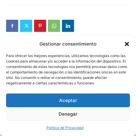
Gestionar consentimiento
Previous article
Next article
Para ofrecer las mejores experiencias, utilizamos tecnologías como las
cookies para almacenar y/o acceder a la información del dispositivo. El
Comparativa y Ranking 2024:
Comparativa y Ranking:
consentimiento de estas tecnologías nos permitirá procesar datos como
Top 3 Robots de Cocina
Lámparas de Atardecer
el comportamiento de navegación o las identificaciones únicas en este
Calidad-Precio por Menos de
Análisis de sus Funciones,
sitio. No consentir o retirar el consentimiento, puede afectar
200 euros
Beneficios y Ayuda al Sueño
negativamente a ciertas características y funciones.
Aceptar
Denegar
Política de Privacidad