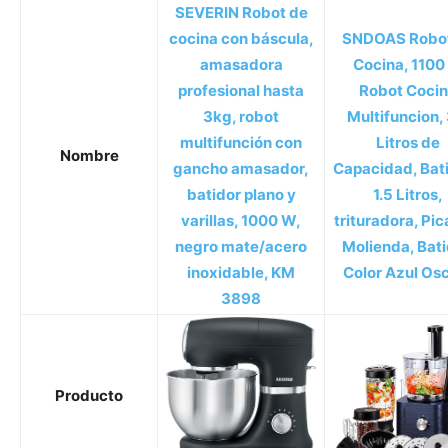
SEVERIN Robot de
cocina con báscula,
SNDOAS Robot
amasadora
Cocina, 1100
profesional hasta
Robot Coci
3kg, robot
Multifuncion, 
multifunción con
Litros de
Nombre
gancho amasador,
Capacidad, Bat
batidor plano y
1.5 Litros,
varillas, 1000 W,
trituradora, Pic
negro mate/acero
Molienda, Bati
inoxidable, KM
Color Azul Os
3898
Producto