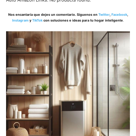
Nos encantaría que dejes un comentario. Síguenos en
Twitter
,
Facebook
,
Instagram
y
TikTok
con soluciones e ideas para tu hogar inteligente
.