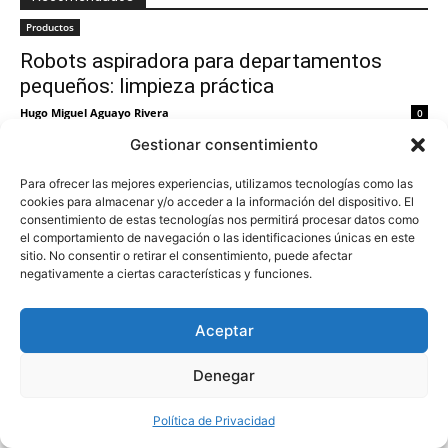
Productos
Robots aspiradora para departamentos
pequeños: limpieza práctica
Hugo Miguel Aguayo Rivera
0
Gestionar consentimiento
Robots aspiradora para casas grandes:
cobertura y limpieza continua
Para ofrecer las mejores experiencias, utilizamos tecnologías como las
cookies para almacenar y/o acceder a la información del dispositivo. El
consentimiento de estas tecnologías nos permitirá procesar datos como
el comportamiento de navegación o las identificaciones únicas en este
sitio. No consentir o retirar el consentimiento, puede afectar
Robots friegasuelos para pisos duros: brillo
negativamente a ciertas características y funciones.
sin esfuerzo
Aceptar
Mini robots de limpieza para espacios
Denegar
pequeños y rutinas rápidas
Política de Privacidad