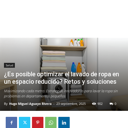
Salud
¿Es posible optimizar el lavado de ropa en
un espacio reducido? Retos y soluciones
Maximizando cada metro: Estrategias innovadoras para lavar la ropa sin
problemas en departamentos pequeños
By
Hugo Miguel Aguayo Rivera
-
23 septiembre, 2025
902
0