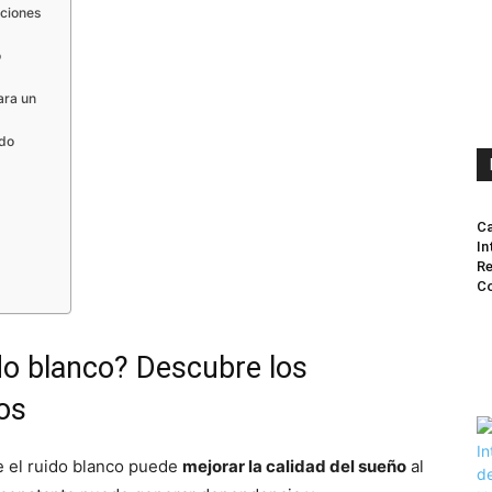
aciones
o
ara un
ido
Ca
In
Re
Co
do blanco? Descubre los
tos
 el ruido blanco puede
mejorar la calidad del sueño
al