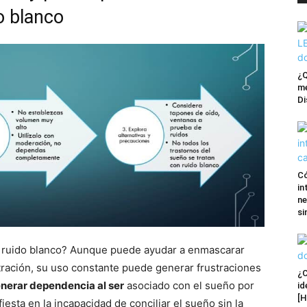
o blanco
¿Q
me
Di
Có
in
ne
si
n ruido blanco? Aunque puede ayudar a enmascarar
ración, su uso constante puede generar frustraciones
¿C
nerar dependencia al ser
asociado con el sueño por
id
[H
esta en la incapacidad de conciliar el sueño sin la