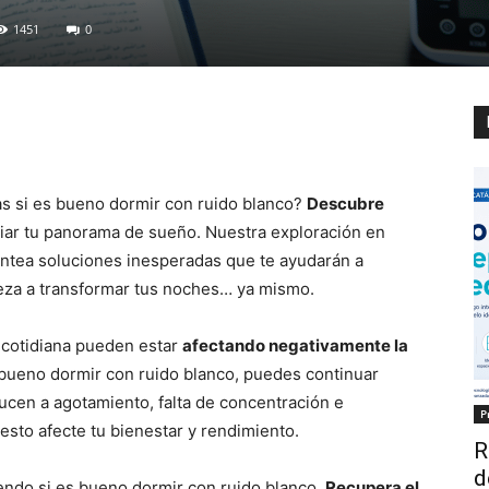
1451
0
as si es bueno dormir con ruido blanco?
Descubre
ar tu panorama de sueño. Nuestra exploración en
antea soluciones inesperadas que te ayudarán a
eza a transformar tus noches… ya mismo.
a cotidiana pueden estar
afectando negativamente la
 bueno dormir con ruido blanco, puedes continuar
cen a agotamiento, falta de concentración e
P
 esto afecte tu bienestar y rendimiento.
R
d
iendo si es bueno dormir con ruido blanco.
Recupera el