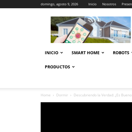
domingo, agosto 9, 2026
Inicio
Nosotros
Presen
Casa
Inteligente
Wifi
INICIO
SMART HOME
ROBOTS
PRODUCTOS
Home
Dormir
Descubriendo la Verdad: ¿Es Bueno 