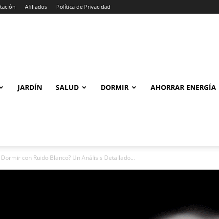
tación
Afiliados
Política de Privacidad
JARDÍN
SALUD
DORMIR
AHORRAR ENERGÍA
Dormir con Ruido Blanco? Un Análisis Detallado...