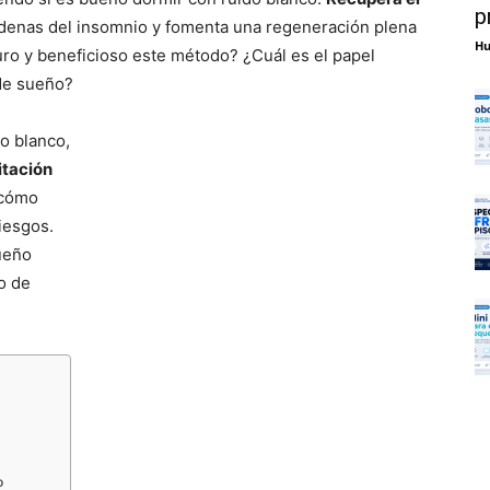
p
adenas del insomnio y fomenta una regeneración plena
Hu
ro y beneficioso este método? ¿Cuál es el papel
 de sueño?
o blanco,
itación
 cómo
iesgos.
ueño
o de
o