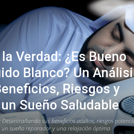
la Verdad: ¿Es Bueno
ido Blanco? Un Análisi
eneficios, Riesgos y
 un Sueño Saludable
 Desentrañando sus beneficios ocultos, riesgos potencia
 un sueño reparador y una relajación óptima