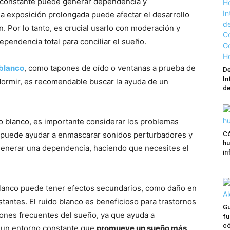
 constante puede generar dependencia y
la exposición prolongada puede afectar el desarrollo
. Por lo tanto, es crucial usarlo con moderación y
ependencia total para conciliar el sueño.
 blanco
, como tapones de oído o ventanas a prueba de
De
In
 dormir, es recomendable buscar la ayuda de un
de
do blanco, es importante considerar los problemas
o puede ayudar a enmascarar sonidos perturbadores y
Có
hu
generar una dependencia, haciendo que necesites el
in
blanco puede tener efectos secundarios, como daño en
stantes. El ruido blanco es beneficioso para trastornos
Gu
iones frecuentes del sueño, ya que ayuda a
fu
có
o un entorno constante que
promueve un sueño más