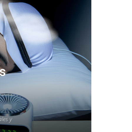
s
les y