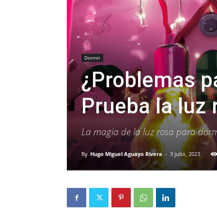
Dormir
¿Problemas pa
Prueba la luz 
La magia de la luz rosa para dormi
By
Hugo Miguel Aguayo Rivera
-
3 julio, 2023