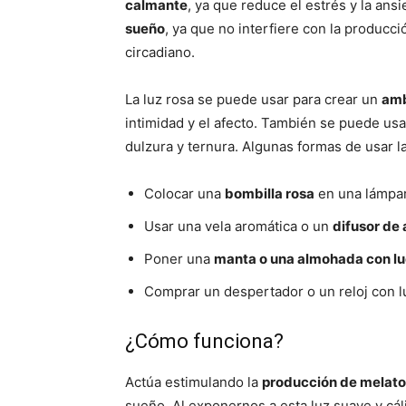
calmante
, ya que reduce el estrés y la ans
sueño
, ya que no interfiere con la producc
circadiano.
La luz rosa se puede usar para crear un
amb
intimidad y el afecto. También se puede us
dulzura y ternura. Algunas formas de usar la
Colocar una
bombilla rosa
en una lámpar
Usar una vela aromática o un
difusor de 
Poner una
manta o una almohada con lu
Comprar un despertador o un reloj con l
¿Cómo funciona?
Actúa estimulando la
producción de melato
sueño. Al exponernos a esta luz suave y cál