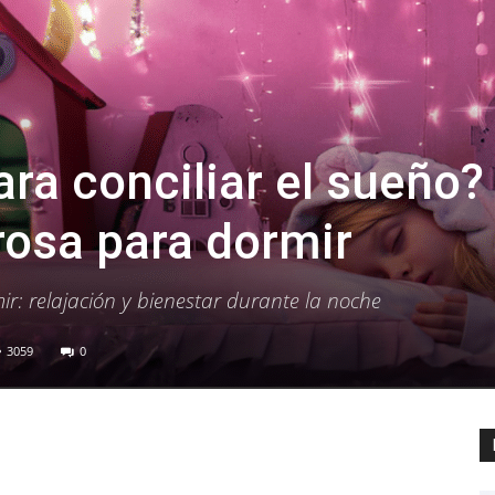
ra conciliar el sueño?
rosa para dormir
r: relajación y bienestar durante la noche
3059
0