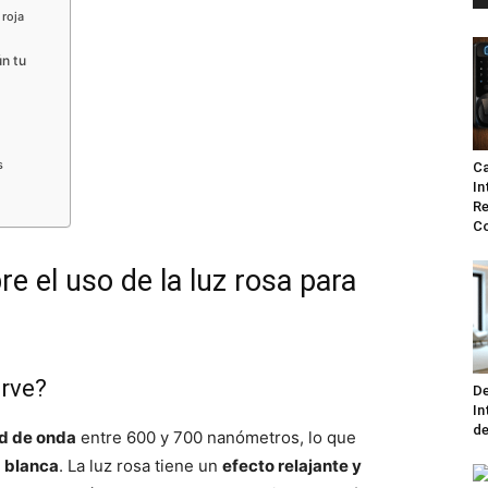
 roja
ún tu
s
Ca
In
Re
Co
e el uso de la luz rosa para
irve?
De
In
de
ud de onda
entre 600 y 700 nanómetros, lo que
z blanca
. La luz rosa tiene un
efecto relajante y