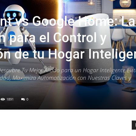
nt vs Google Home: La
 para el Control y
n de tu Hogar Intelige
scubre Tu Mejor Aliado para un Hogar Inteligente Evi
cidad, Maximiza Automatización con Nuestras Claves y
1891
0