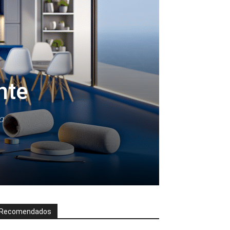
nte
ta
Recomendados