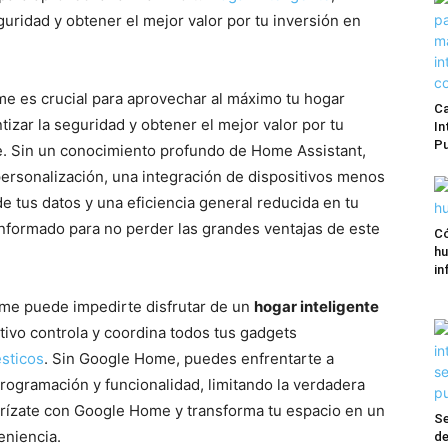
eguridad y obtener el mejor valor por tu inversión en
 es crucial para aprovechar al máximo tu hogar
Ca
ntizar la seguridad y obtener el mejor valor por tu
In
Pu
te. Sin un conocimiento profundo de Home Assistant,
personalización, una integración de dispositivos menos
e tus datos y una eficiencia general reducida en tu
informado para no perder las grandes ventajas de este
Có
hu
in
me puede impedirte disfrutar de un
hogar inteligente
ivo controla y coordina todos tus gadgets
sticos
. Sin Google Home, puedes enfrentarte a
programación y funcionalidad, limitando la verdadera
iarízate con Google Home y transforma tu espacio en un
Se
eniencia.
de