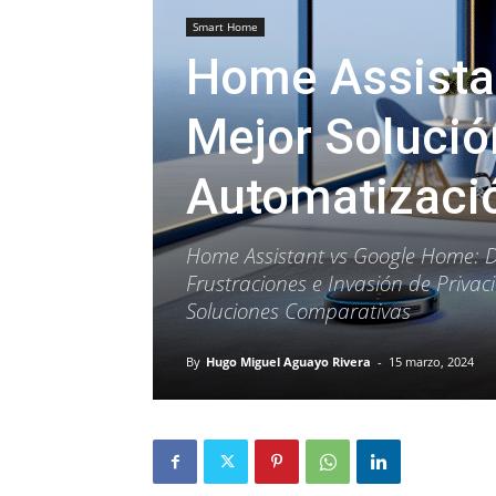
Smart Home
Home Assista
Mejor Solución
Automatizació
Home Assistant vs Google Home: De
Frustraciones e Invasión de Priva
Soluciones Comparativas
By
Hugo Miguel Aguayo Rivera
-
15 marzo, 2024