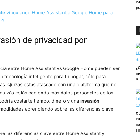
in
pu
nte
vinculando Home Assistant a Google Home para
or?
nvasión de privacidad por
ncia entre Home Assistant vs Google Home pueden ser
¿Q
me
en tecnología inteligente para tu hogar, sólo para
Di
as. Quizás estás atascado con una plataforma que no
o quizás estás cediendo más datos personales de los
 podría costarte tiempo, dinero y una
invasión
comodidades aprendiendo sobre las diferencias clave
Có
in
ne
si
e las diferencias clave entre Home Assistant y