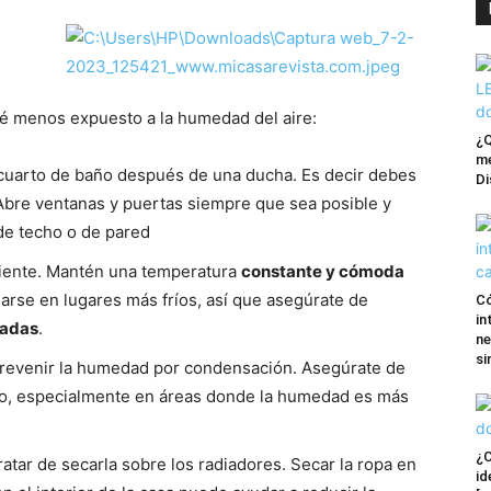
té menos expuesto a la humedad del aire:
¿Q
me
 cuarto de baño después de una ducha. Es decir debes
Di
 Abre ventanas y puertas siempre que sea posible y
 de techo o de pared
mbiente. Mantén una temperatura
constante y cómoda
arse en lugares más fríos, así que asegúrate de
Có
in
zadas
.
ne
si
revenir la humedad por condensación. Asegúrate de
do, especialmente en áreas donde la humedad es más
¿C
ratar de secarla sobre los radiadores. Secar la ropa en
id