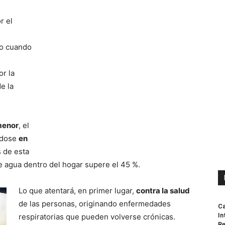
r el
do cuando
or la
e la
menor
, el
ndose
en
s de esta
 agua dentro del hogar supere el 45 %.
Lo que atentará, en primer lugar,
contra la salud
de las personas, originando enfermedades
Ca
In
respiratorias que pueden volverse crónicas.
Re