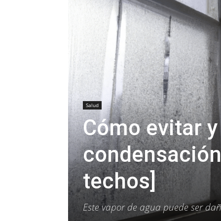
Salud
Cómo evitar y
condensación
techos]
Este vapor de agua puede ser dañ