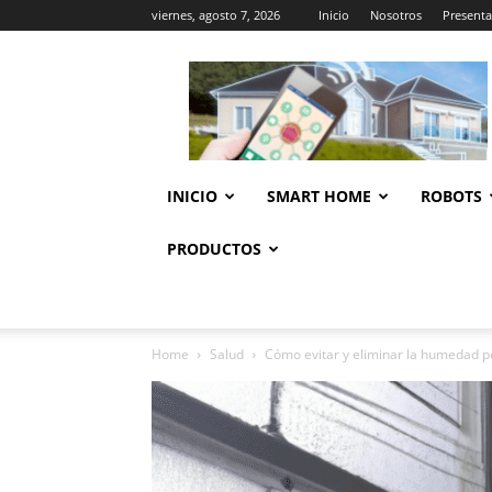
viernes, agosto 7, 2026
Inicio
Nosotros
Presenta
Casa
Inteligente
Wifi
INICIO
SMART HOME
ROBOTS
PRODUCTOS
Home
Salud
Cómo evitar y eliminar la humedad 