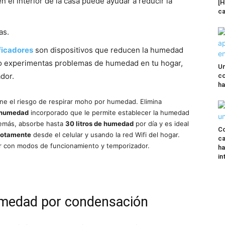
 el interior de la casa puede ayudar a reducir la
[H
ca
as.
ficadores
son dispositivos que reducen la humedad
a o experimentas problemas de humedad en tu hogar,
Un
dor.
co
ha
ne el riesgo de respirar moho por humedad. Elimina
 humedad
incorporado que le permite establecer la humedad
demás, absorbe hasta
30 litros de humedad
por día y es ideal
Co
motamente
desde el celular y usando la red Wifi del hogar.
ca
usar con modos de funcionamiento y temporizador.
ha
in
umedad por condensación