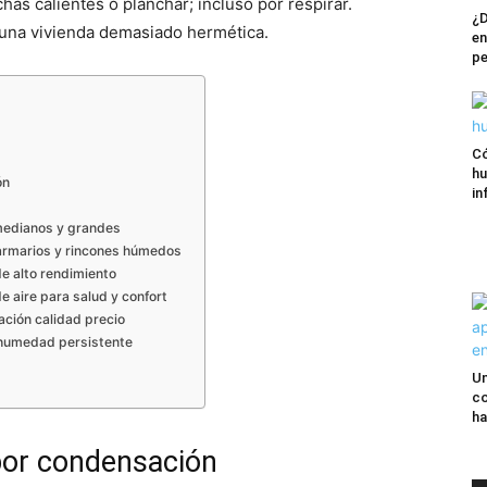
as calientes o planchar; incluso por respirar.
¿D
 una vivienda demasiado hermética.
en
pe
Có
hu
ón
in
medianos y grandes
armarios y rincones húmedos
de alto rendimiento
e aire para salud y confort
ación calidad precio
 humedad persistente
Un
co
ha
por condensación