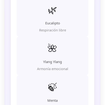
🌿
Eucalipto
Respiración libre
🌺
Ylang Ylang
Armonía emocional
🍃
Menta