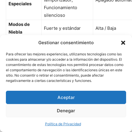
Especiales
Funcionamiento
silencioso
Modos de
Fuerte y estándar
Alta / Baja
Niebla
Ajustes de
60m, 120m, 180m
Gestionar consentimiento
1h, 3h, 6h, encendido
Temporizador
encendido
Para ofrecer las mejores experiencias, utilizamos tecnologías como las
Luces LED
7 colores
7 colores
cookies para almacenar y/o acceder a la información del dispositivo. El
consentimiento de estas tecnologías nos permitirá procesar datos como
Control
el comportamiento de navegación o las identificaciones únicas en este
Sí
Sí
Remoto
sitio. No consentir o retirar el consentimiento, puede afectar
negativamente a ciertas características y funciones.
Dimensiones
13.3 x 13.3 x 5 cm
16 x 16 x 12.5 cm
Peso
800 g
550 g
Aceptar
«Funciona bien,
«Funciona bien, es
Comentarios
bonito, práctico,
Denegar
caro, muy bonito y sin
de Usuarios
hace un poco de
ruido»
Política de Privacidad
ruido»