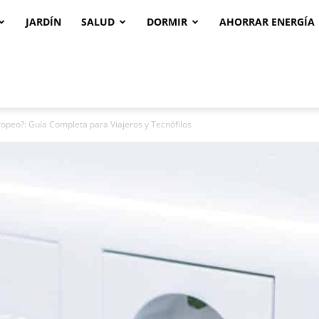
JARDÍN
SALUD
DORMIR
AHORRAR ENERGÍA
peo?: Guía Completa para Viajeros y Tecnófilos