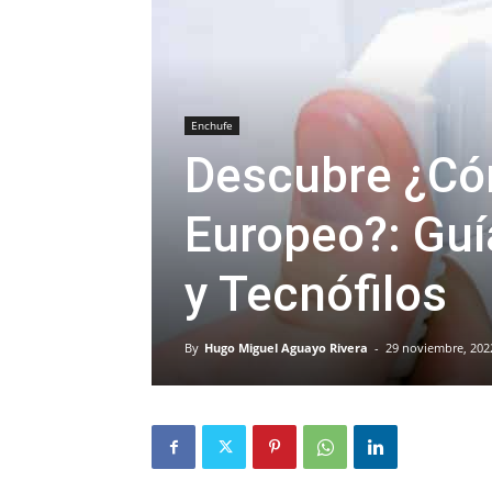
Enchufe
Descubre ¿Có
Europeo?: Guí
y Tecnófilos
By
Hugo Miguel Aguayo Rivera
-
29 noviembre, 202