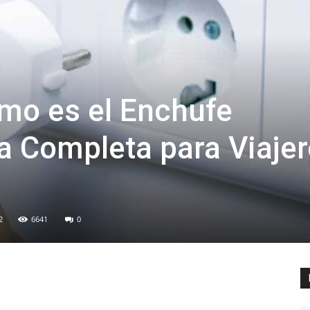
mo es el Enchufe
a Completa para Viaje
2
6641
0