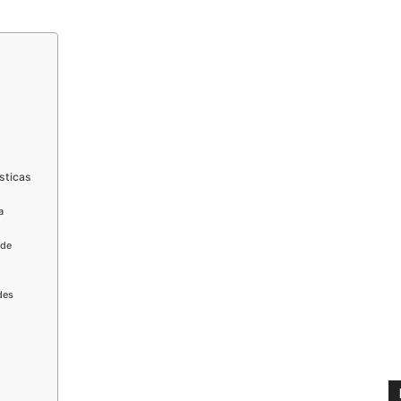
sticas
a
 de
des