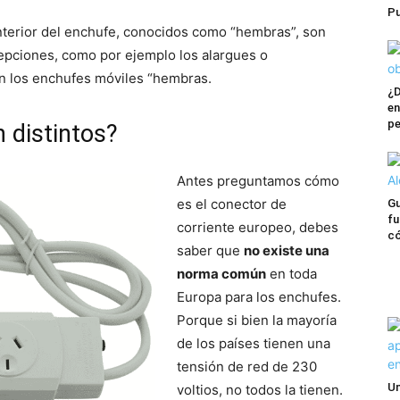
Pu
interior del enchufe, conocidos como “hembras”, son
epciones, como por ejemplo los alargues o
on los enchufes móviles “hembras.
¿D
en
pe
 distintos?
Antes preguntamos cómo
es el conector de
Gu
fu
corriente europeo, debes
có
saber que
no existe una
norma común
en toda
Europa para los enchufes.
Porque si bien la mayoría
de los países tienen una
tensión de red de 230
Un
voltios, no todos la tienen.