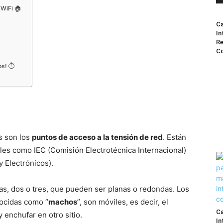
 WiFi 🏠
Ca
In
Re
Co
os! ⏱️
as son los
puntos de acceso a la tensión de red
. Están
les como IEC (Comisión Electrotécnica Internacional)
y Electrónicos).
as, dos o tres, que pueden ser planas o redondas. Los
nocidas como “
machos
”, son móviles, es decir, el
Ca
 enchufar en otro sitio.
In