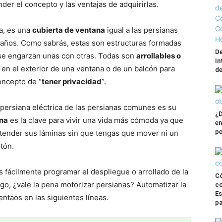
der el concepto y las ventajas de adquirirlas.
ca, es una
cubierta de ventana
igual a las persianas
ños. Como sabrás, estas son estructuras formadas
De
se engarzan unas con otras. Todas son
arrollables o
In
o en el exterior de una ventana o de un balcón para
de
concepto de “
tener privacidad
”.
 persiana eléctrica de las persianas comunes es su
¿D
ana
es la clave para vivir una vida más cómoda ya que
en
pe
xtender sus láminas sin que tengas que mover ni un
tón.
 fácilmente programar el despliegue o arrollado de la
C
go, ¿vale la pena motorizar persianas? Automatizar la
co
Es
entaos en las siguientes líneas.
pa