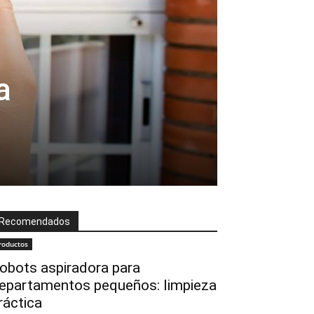
a
Recomendados
roductos
obots aspiradora para
epartamentos pequeños: limpieza
ráctica