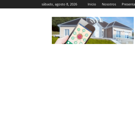
sábado, agosto 8, 2026
Inicio
Nosotros
Present
Casa
Inteligente
Wifi