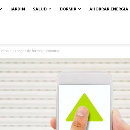
JARDÍN
SALUD
DORMIR
AHORRAR ENERGÍA
 y ventila tu hogar de forma autónoma