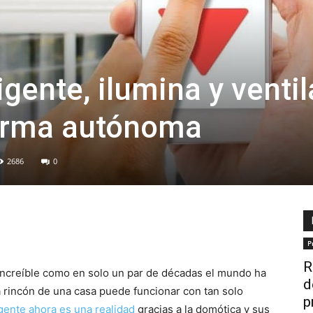
igente, ilumina y ventil
forma autónoma
2686
0
P
R
 increíble como en solo un par de décadas el mundo ha
d
 rincón de una casa puede funcionar con tan solo
p
gente ahora es una realidad
gracias a la domótica y sus