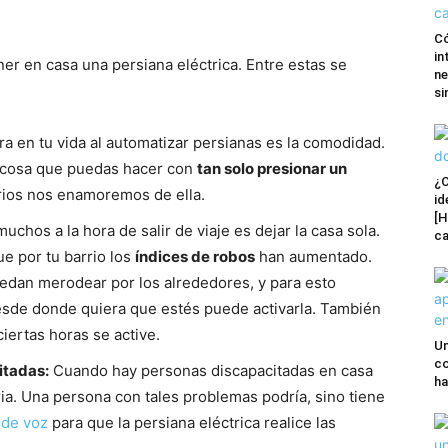
Có
in
er en casa una persiana eléctrica. Entre estas se
ne
si
a en tu vida al automatizar persianas es la comodidad.
 cosa que puedas hacer con
tan solo presionar un
¿C
rios nos enamoremos de ella.
id
[H
chos a la hora de salir de viaje es dejar la casa sola.
ca
e por tu barrio los
índices de robos
han aumentado.
uedan merodear por los alrededores, y para esto
sde donde quiera que estés puede activarla. También
iertas horas se active.
Un
co
itadas:
Cuando hay personas discapacitadas en casa
ha
a. Una persona con tales problemas podría, sino tiene
 de voz
para que la persiana eléctrica realice las