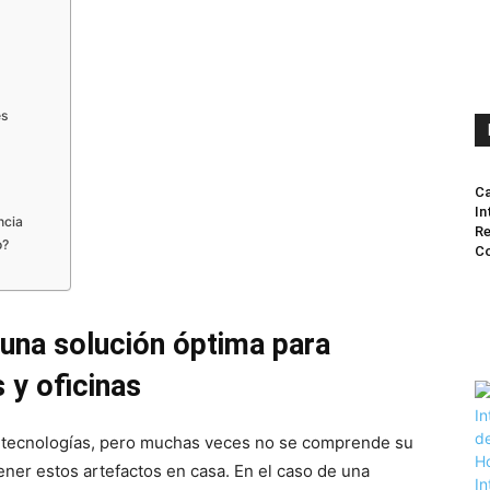
es
Ca
In
ncia
Re
o?
Co
s una solución óptima para
s y oficinas
 tecnologías, pero muchas veces no se comprende su
ener estos artefactos en casa. En el caso de una