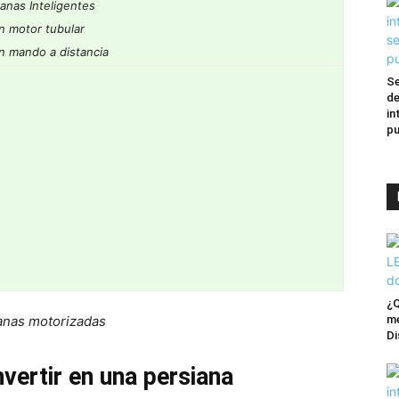
ianas Inteligentes
n motor tubular
n mando a distancia
Se
de
in
pu
¿Q
anas motorizadas
me
Di
vertir en una persiana